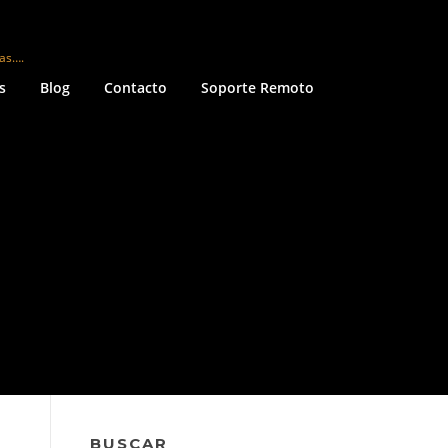
mas….
s
Blog
Contacto
Soporte Remoto
BUSCAR