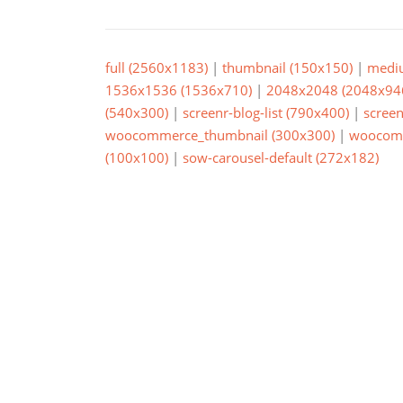
full (2560x1183)
|
thumbnail (150x150)
|
medi
1536x1536 (1536x710)
|
2048x2048 (2048x94
(540x300)
|
screenr-blog-list (790x400)
|
screen
woocommerce_thumbnail (300x300)
|
woocomm
(100x100)
|
sow-carousel-default (272x182)