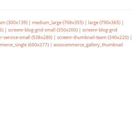
um (300x139)
|
medium_large (768x355)
|
large (790x365)
|
6)
|
screenr-blog-grid-small (350x200)
|
screenr-blog-grid
r-service-small (538x280)
|
screenr-thumbnail-team (340x220)
|
erce_single (600x277)
|
woocommerce_gallery_thumbnail