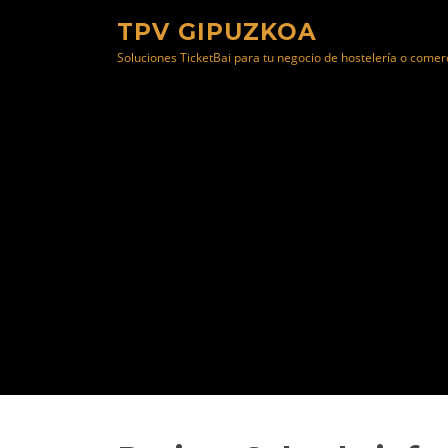
Saltar
TPV GIPUZKOA
al
Soluciones TicketBai para tu negocio de hostelería o comer
contenido