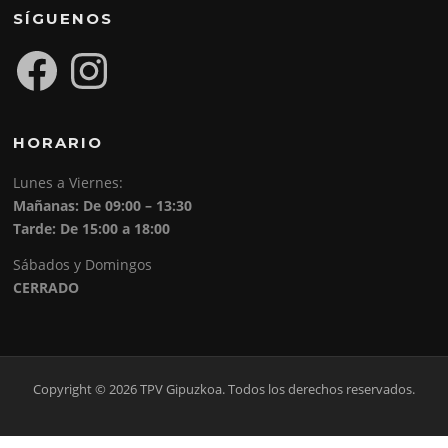
SÍGUENOS
Facebook
Instagram
HORARIO
Lunes a Viernes:
Mañanas: De 09:00 – 13:30
Tarde: De 15:00 a 18:00
Sábados y Domingos
CERRADO
Copyright © 2026 TPV Gipuzkoa. Todos los derechos reservados.
Screenr
parallax