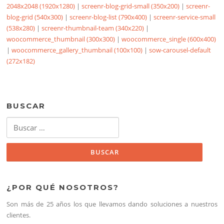
2048x2048 (1920x1280)
|
screenr-blog-grid-small (350x200)
|
screenr-
blog-grid (540x300)
|
screenr-blog-list (790x400)
|
screenr-service-small
(538x280)
|
screenr-thumbnail-team (340x220)
|
woocommerce_thumbnail (300x300)
|
woocommerce_single (600x400)
|
woocommerce_gallery_thumbnail (100x100)
|
sow-carousel-default
(272x182)
BUSCAR
Buscar:
¿POR QUÉ NOSOTROS?
Son más de 25 años los que llevamos dando soluciones a nuestros
clientes.