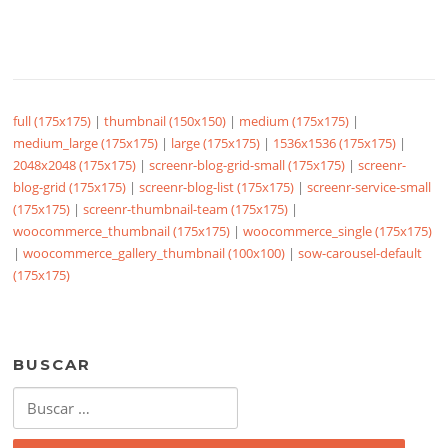
full (175x175)
|
thumbnail (150x150)
|
medium (175x175)
|
medium_large (175x175)
|
large (175x175)
|
1536x1536 (175x175)
|
2048x2048 (175x175)
|
screenr-blog-grid-small (175x175)
|
screenr-
blog-grid (175x175)
|
screenr-blog-list (175x175)
|
screenr-service-small
(175x175)
|
screenr-thumbnail-team (175x175)
|
woocommerce_thumbnail (175x175)
|
woocommerce_single (175x175)
|
woocommerce_gallery_thumbnail (100x100)
|
sow-carousel-default
(175x175)
BUSCAR
Buscar: