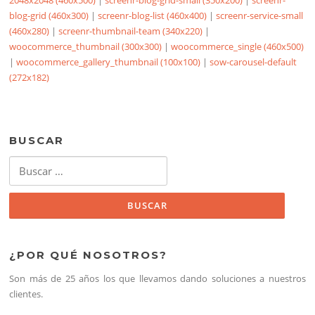
2048x2048 (460x500)
|
screenr-blog-grid-small (350x200)
|
screenr-
blog-grid (460x300)
|
screenr-blog-list (460x400)
|
screenr-service-small
(460x280)
|
screenr-thumbnail-team (340x220)
|
woocommerce_thumbnail (300x300)
|
woocommerce_single (460x500)
|
woocommerce_gallery_thumbnail (100x100)
|
sow-carousel-default
(272x182)
BUSCAR
Buscar:
¿POR QUÉ NOSOTROS?
Son más de 25 años los que llevamos dando soluciones a nuestros
clientes.