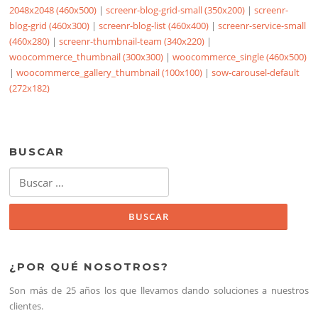
2048x2048 (460x500)
|
screenr-blog-grid-small (350x200)
|
screenr-
blog-grid (460x300)
|
screenr-blog-list (460x400)
|
screenr-service-small
(460x280)
|
screenr-thumbnail-team (340x220)
|
woocommerce_thumbnail (300x300)
|
woocommerce_single (460x500)
|
woocommerce_gallery_thumbnail (100x100)
|
sow-carousel-default
(272x182)
BUSCAR
Buscar:
¿POR QUÉ NOSOTROS?
Son más de 25 años los que llevamos dando soluciones a nuestros
clientes.