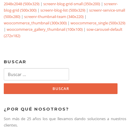
2048x2048 (500x329)
|
screenr-blog-grid-small (350x200)
|
screenr-
blog-grid (500x300)
|
screenr-blog-list (500x329)
|
screenr-service-small
(500x280)
|
screenr-thumbnail-team (340x220)
|
woocommerce_thumbnail (300x300)
|
woocommerce_single (500x329)
|
woocommerce_gallery_thumbnail (100x100)
|
sow-carousel-default
(272x182)
BUSCAR
Buscar:
¿POR QUÉ NOSOTROS?
Son más de 25 años los que llevamos dando soluciones a nuestros
clientes.