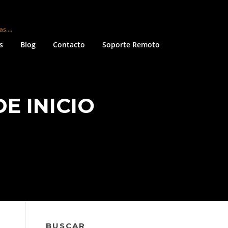
mas….
s
Blog
Contacto
Soporte Remoto
E INICIO
BUSCAR